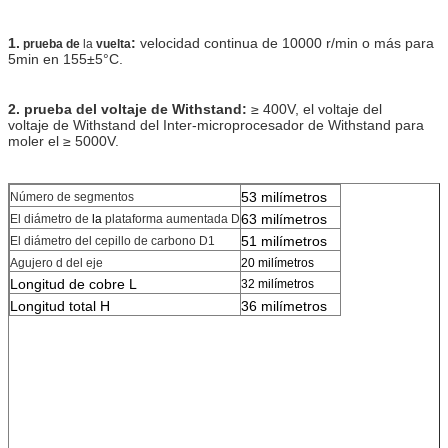
1.
:
velocidad continua de 10000 r/min o más para
prueba de
la
vuelta
5min en 155±5°C.
2. prueba del voltaje de Withstand:
≥ 400V, el voltaje del
voltaje de Withstand del Inter-microprocesador de Withstand para
moler el ≥ 5000V.
53 milímetros
Número de segmentos
63 milímetros
El diámetro de
la
plataforma aumentada D
51 milímetros
El diámetro del cepillo de carbono D1
Agujero d del eje
20 milímetros
Longitud de cobre L
32 milímetros
Longitud total H
36 milímetros