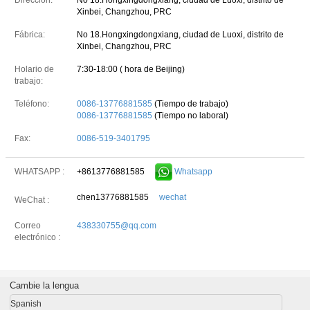
Dirección:
No 18.Hongxingdongxiang, ciudad de Luoxi, distrito de
Xinbei, Changzhou, PRC
Fábrica:
No 18.Hongxingdongxiang, ciudad de Luoxi, distrito de
Xinbei, Changzhou, PRC
Holario de
7:30-18:00 ( hora de Beijing)
trabajo:
Teléfono:
0086-13776881585
(Tiempo de trabajo)
0086-13776881585
(Tiempo no laboral)
Fax:
0086-519-3401795
+8613776881585
Whatsapp
WHATSAPP :
chen13776881585
wechat
WeChat :
Correo
438330755@qq.com
electrónico :
Cambie la lengua
Spanish