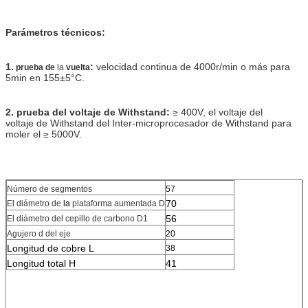
Parámetros técnicos:
1.
:
velocidad continua de 4000r/min o más para
prueba de
la
vuelta
5min en 155±5°C.
2. prueba del voltaje de Withstand:
≥ 400V, el voltaje del
voltaje de Withstand del Inter-microprocesador de Withstand para
moler el ≥ 5000V.
Número de segmentos
57
70
El diámetro de
la
plataforma aumentada D
56
El diámetro del cepillo de carbono D1
Agujero d del eje
20
Longitud de cobre L
38
Longitud total H
41