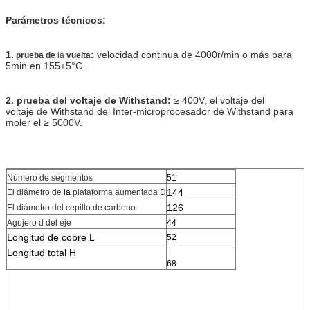
Parámetros técnicos:
1.
:
velocidad continua de 4000r/min o más para
prueba de
la
vuelta
5min en 155±5°C.
2. prueba del voltaje de Withstand:
≥ 400V, el voltaje del
voltaje de Withstand del Inter-microprocesador de Withstand para
moler el ≥ 5000V.
Número de segmentos
51
144
El diámetro de
la
plataforma aumentada D
126
El diámetro del cepillo de carbono
Agujero d del eje
44
Longitud de cobre L
52
Longitud total H
68