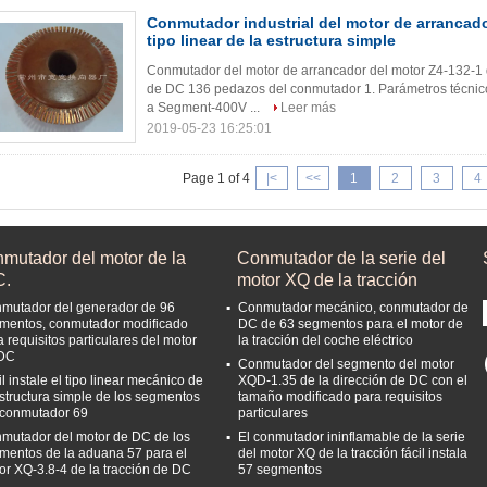
Conmutador industrial del motor de arrancad
tipo linear de la estructura simple
Conmutador del motor de arrancador del motor Z4-132-1 
de DC 136 pedazos del conmutador 1. Parámetros técn
a Segment-400V ...
Leer más
2019-05-23 16:25:01
Page 1 of 4
|<
<<
1
2
3
4
nmutador del motor de la
Conmutador de la serie del
C.
motor XQ de la tracción
mutador del generador de 96
Conmutador mecánico, conmutador de
mentos, conmutador modificado
DC de 63 segmentos para el motor de
a requisitos particulares del motor
la tracción del coche eléctrico
DC
Conmutador del segmento del motor
l instale el tipo linear mecánico de
XQD-1.35 de la dirección de DC con el
estructura simple de los segmentos
tamaño modificado para requisitos
 conmutador 69
particulares
mutador del motor de DC de los
El conmutador ininflamable de la serie
mentos de la aduana 57 para el
del motor XQ de la tracción fácil instala
or XQ-3.8-4 de la tracción de DC
57 segmentos