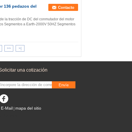
or 136 pedazos del
Contacto
de la tracción de DC del conmutador del motor
icos Segmentos a Earth-2000V 50HZ Segmentos
>>
>|
Solicitar una cotización
Envíe
E-Mail
mapa del sitio
|
Sitio movil