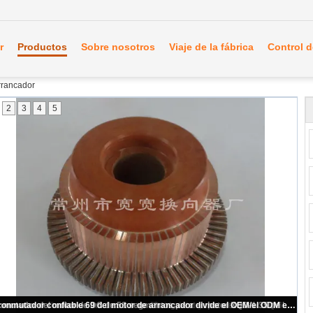
r
Productos
Sobre nosotros
Viaje de la fábrica
Control d
rrancador
2
3
4
5
Segmentos durables del conmutador 69 del motor de arrancador para el motor ZQ-4-2 de la tracción de DC