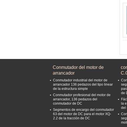
Conmutador del motor de
co
arrancador
C.
Conmutador industrial del motor de
Con
arrancador 136 pedazos del tipo linear
seg
de la estructura simple
par
de 
Conmutador profesional del motor de
arrancador, 136 pedazos del
Fáci
conmutador de DC
la 
del
Segmentos de encargo del conmutador
63 del motor de DC para el motor XQ-
Con
2.2 de la tracción de DC
seg
mot