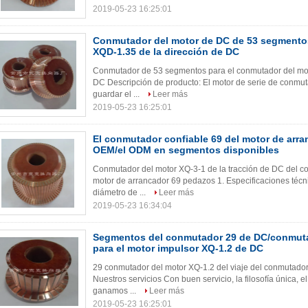
2019-05-23 16:25:01
Conmutador del motor de DC de 53 segmentos
XQD-1.35 de la dirección de DC
Conmutador de 53 segmentos para el conmutador del mot
DC Descripción de producto: El motor de serie de conmut
guardar el ...
Leer más
2019-05-23 16:25:01
El conmutador confiable 69 del motor de arra
OEM/el ODM en segmentos disponibles
Conmutador del motor XQ-3-1 de la tracción de DC del c
motor de arrancador 69 pedazos 1. Especificaciones téc
diámetro de ...
Leer más
2019-05-23 16:34:04
Segmentos del conmutador 29 de DC/conmuta
para el motor impulsor XQ-1.2 de DC
29 conmutador del motor XQ-1.2 del viaje del conmutado
Nuestros servicios Con buen servicio, la filosofía única, e
ganamos ...
Leer más
2019-05-23 16:25:01