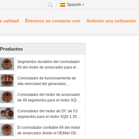
Spanish
e calidad
Éntrenos en contacto con
Solicitar una cotización
Productos
Segmentos durables del conmutador
69 del motor de arrancador para el
motor ZQ-4-2 de la tracción de DC
Conmutador de funcionamiento de
alta velocidad del generador,
conmutador de 69 segmentos
Conmutador del motor de arrancador
de 49 segmentos para el motor XQ-6.3
de la tracción de DC
Conmutador del motor de DC de 53
segmentos para el motor XQD-1.35 de
la dirección de DC
El conmutador confiable 69 del motor
de arrancador divide el OEM/el ODM
en segmentos disponibles