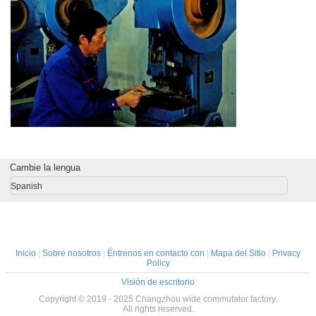
Cambie la lengua
Spanish
Inicio
|
Sobre nosotros
|
Éntrenos en contacto con
|
Mapa del Sitio
|
Privacy
Policy
Visión de escritorio
Copyright © 2019 - 2025 Changzhou wide commutator factory.
All rights reserved.