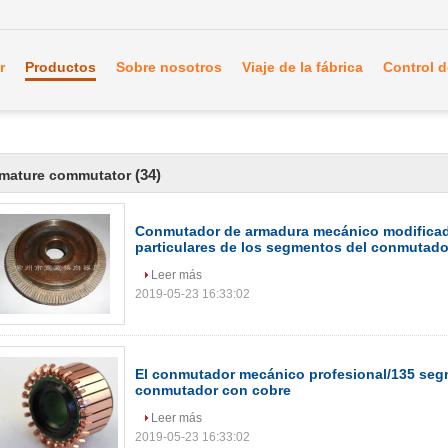
r
Productos
Sobre nosotros
Viaje de la fábrica
Control d
(34)
rmature commutator
Conmutador de armadura mecánico modificado
particulares de los segmentos del conmutado
Leer más
2019-05-23 16:33:02
El conmutador mecánico profesional/135 segm
conmutador con cobre
Leer más
2019-05-23 16:33:02