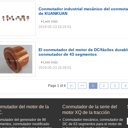
Conmutador industrial mecánico del conmut
de KUANKUAN
Leer más
2019-05-23 16:25:01
El conmutador del motor de DC/fáciles durable
conmutador de 43 segmentos
Leer más
2019-05-23 16:29:01
Page 1 of 4
|<
<<
1
2
3
4
nmutador del motor de la
Conmutador de la serie del
C.
motor XQ de la tracción
mutador del generador de 96
Conmutador mecánico, conmutador de
mentos, conmutador modificado
DC de 63 segmentos para el motor de