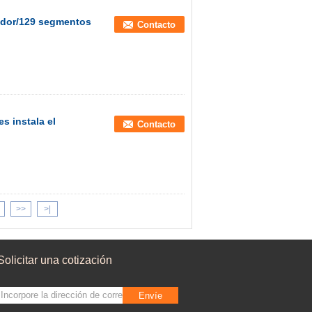
ador/129 segmentos
Contacto
s instala el
Contacto
>>
>|
Solicitar una cotización
Envíe