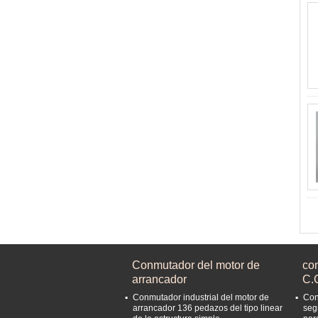
Conmutador del motor de
co
arrancador
C.
Conmutador industrial del motor de
Con
arrancador 136 pedazos del tipo linear
seg