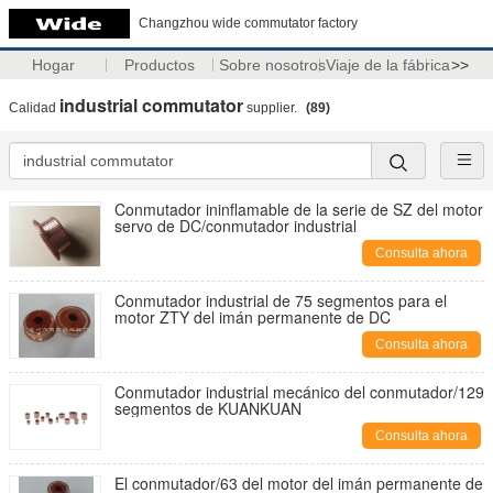
Changzhou wide commutator factory
Hogar
Productos
Sobre nosotros
Viaje de la fábrica
>>
industrial commutator
Calidad
supplier.
(89)
Conmutador ininflamable de la serie de SZ del motor
servo de DC/conmutador industrial
Consulta ahora
Conmutador industrial de 75 segmentos para el
motor ZTY del imán permanente de DC
Consulta ahora
Conmutador industrial mecánico del conmutador/129
segmentos de KUANKUAN
Consulta ahora
El conmutador/63 del motor del imán permanente de