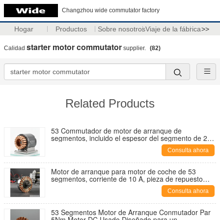
Changzhou wide commutator factory
Hogar
Productos
Sobre nosotros
Viaje de la fábrica
>>
starter motor commutator
Calidad
supplier.
(82)
Related Products
53 Commutador de motor de arranque de
segmentos, incluido el espesor del segmento de 2
mm y el tipo de aislamiento de mica para la
Consulta ahora
conductividad eléctrica
Motor de arranque para motor de coche de 53
segmentos, corriente de 10 A, pieza de repuesto
duradera para aplicaciones automotrices
Consulta ahora
53 Segmentos Motor de Arranque Conmutador Par
5Nm Motor DC Usado Diseñado para un