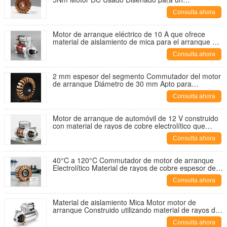
Funcionamiento Suave y una Vida Útil Prolongada
Consulta ahora
Motor de arranque eléctrico de 10 A que ofrece
material de aislamiento de mica para el arranque de
motores en aplicaciones industriales
Consulta ahora
2 mm espesor del segmento Commutador del motor
de arranque Diámetro de 30 mm Apto para
temperaturas de menos 40 a 120 grados Celsius
Consulta ahora
Motor de arranque de automóvil de 12 V construido
con material de rayos de cobre electrolítico que
garantiza un funcionamiento y una eficiencia
Consulta ahora
duraderos
40°C a 120°C Commutador de motor de arranque
Electrolítico Material de rayos de cobre espesor del
segmento 2 mm Rendimiento duradero
Consulta ahora
Material de aislamiento Mica Motor motor de
arranque Construido utilizando material de rayos de
cobre electrolíticos que aseguran la ignición del
Consulta ahora
motor