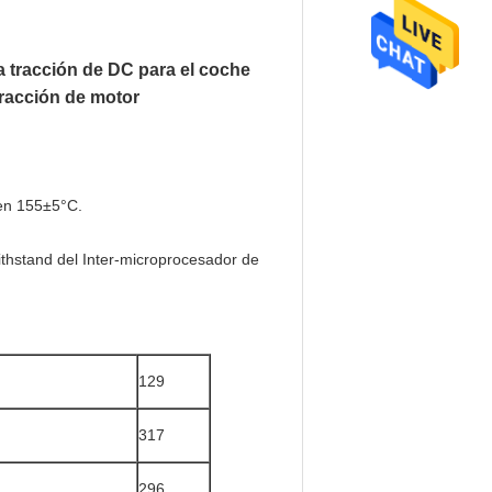
 tracción de DC para el coche
 tracción de motor
en 155±5°C.
Withstand del Inter-microprocesador de
129
317
296