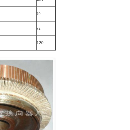
70
72
120