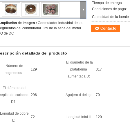
Tiempo de entrega:
Condiciones de pago:
Capacidad de la fuente:
Ampliación de imagen :
Conmutador industrial de los
egmentos del conmutador 129 de la serie del motor
Contacto
ZQ de DC
escripción detallada del producto
El diámetro de la
Número de
129
plataforma
317
segmentos:
aumentada D:
El diámetro del
cepillo de carbono
296
Agujero d del eje:
70
D1:
Longitud de cobre
72
Longitud total H:
120
L: