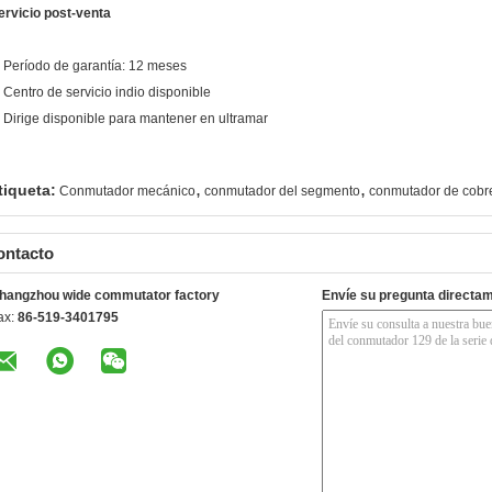
ervicio post-venta
. Período de garantía: 12 meses
. Centro de servicio indio disponible
. Dirige disponible para mantener en ultramar
,
,
tiqueta:
Conmutador mecánico
conmutador del segmento
conmutador de cobr
ontacto
hangzhou wide commutator factory
Envíe su pregunta directa
ax:
86-519-3401795