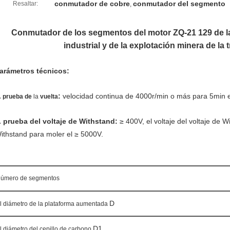
conmutador de cobre
conmutador del segmento
Resaltar:
,
Conmutador de los segmentos del motor ZQ-21 129 de la
industrial y de la explotación minera de la
arámetros técnicos:
.
:
velocidad continua de 4000r/min o más para 5min 
prueba de
la
vuelta
. prueba del voltaje de Withstand:
≥ 400V, el voltaje del voltaje de 
ithstand para moler el ≥ 5000V.
úmero de segmentos
D
l diámetro de
la
plataforma aumentada
D1
l diámetro del cepillo de carbono