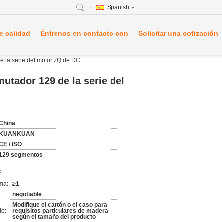
Spanish
e calidad
Éntrenos en contacto con
Solicitar una cotización
e la serie del motor ZQ de DC
utador 129 de la serie del
China
KUANKUAN
CE / ISO
129 segmentos
:
ma:
≥1
negotiable
Modifique el cartón o el caso para
do:
requisitos particulares de madera
según el tamaño del producto