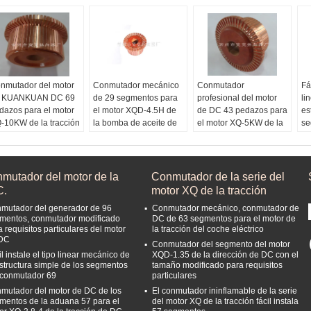
nmutador del motor
Conmutador mecánico
Conmutador
Fá
 KUANKUAN DC 69
de 29 segmentos para
profesional del motor
li
dazos para el motor
el motor XQD-4.5H de
de DC 43 pedazos para
es
-10KW de la tracción
la bomba de aceite de
el motor XQ-5KW de la
se
 DC
DC
tracción de DC
co
 nombre del:
El nombre de
El nombre del:
n
nmutador del motor
producto:
Conmutador
conmutador del motor
in
 la C.C.
mecánico
de la C.C.
nmutador del motor de la
Conmutador de la serie del
teria prima:
Cobre
Material de Ray:
Cobre
materia prima:
Cobre
C.
motor XQ de la tracción
ctrolítico
electrolítico
electrolítico
mutador del generador de 96
Conmutador mecánico, conmutador de
terial.2:
Hoja de la
Material.2:
Hoja de la
Material.2:
Hoja de la
mentos, conmutador modificado
DC de 63 segmentos para el motor de
ca
mica
mica
a requisitos particulares del motor
la tracción del coche eléctrico
terial.3:
Material de
Material.3:
Material de
Material.3:
Material de
DC
Conmutador del segmento del motor
ndensación del
condensación del
condensación del
l instale el tipo linear mecánico de
XQD-1.35 de la dirección de DC con el
lamento de cristal
filamento de cristal
filamento de cristal
estructura simple de los segmentos
tamaño modificado para requisitos
nólico
fenólico
fenólico
 conmutador 69
particulares
mutador del motor de DC de los
El conmutador ininflamable de la serie
mentos de la aduana 57 para el
del motor XQ de la tracción fácil instala