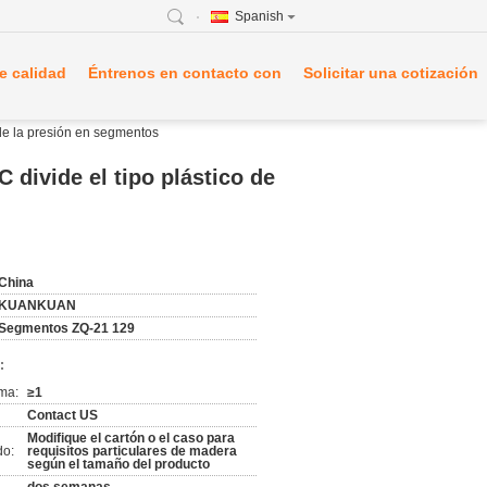
Spanish
e calidad
Éntrenos en contacto con
Solicitar una cotización
de la presión en segmentos
divide el tipo plástico de
China
KUANKUAN
Segmentos ZQ-21 129
:
ma:
≥1
Contact US
Modifique el cartón o el caso para
do:
requisitos particulares de madera
según el tamaño del producto