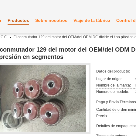
r
Productos
Sobre nosotros
Viaje de la fábrica
Control d
 C.C.
El conmutador 129 del motor del OEM/del ODM DC divide el tipo plástico 
 conmutador 129 del motor del OEM/del ODM DC 
 presión en segmentos
Datos del producto:
Lugar de origen:
Nombre de la marca:
Número de modelo:
Pago y Envío Términos
Cantidad de orden míni
Precio:
Detalles de empaqueta