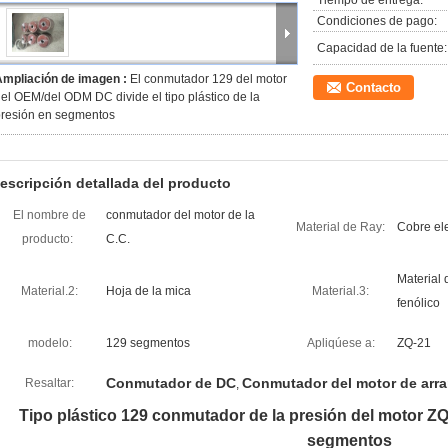
Tiempo de entrega:
Condiciones de pago:
Capacidad de la fuente:
Ampliación de imagen :
El conmutador 129 del motor
Contacto
el OEM/del ODM DC divide el tipo plástico de la
presión en segmentos
escripción detallada del producto
El nombre de
conmutador del motor de la
Material de Ray:
Cobre ele
producto:
C.C.
Material 
Material.2:
Hoja de la mica
Material.3:
fenólico
modelo:
129 segmentos
Apliqúese a:
ZQ-21
Conmutador de DC
Conmutador del motor de arr
Resaltar:
,
Tipo plástico 129 conmutador de la presión del motor ZQ
segmentos