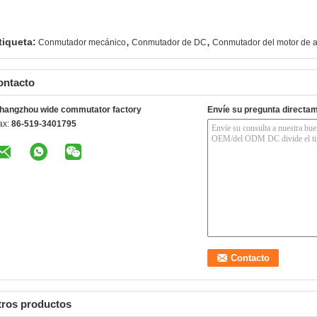
,
,
tiqueta:
Conmutador mecánico
Conmutador de DC
Conmutador del motor de 
ontacto
hangzhou wide commutator factory
Envíe su pregunta directa
ax:
86-519-3401795
tros productos