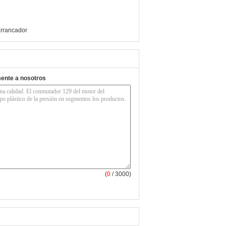
arrancador
mente a nosotros
(
0
/ 3000)