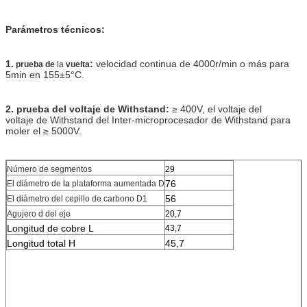
Parámetros técnicos:
1.
:
velocidad continua de 4000r/min o más para
prueba de
la
vuelta
5min en 155±5°C.
2. prueba del voltaje de Withstand:
≥ 400V, el voltaje del
voltaje de Withstand del Inter-microprocesador de Withstand para
moler el ≥ 5000V.
Número de segmentos
29
76
El diámetro de
la
plataforma aumentada D
56
El diámetro del cepillo de carbono D1
Agujero d del eje
20,7
Longitud de cobre L
43,7
Longitud total H
45,7