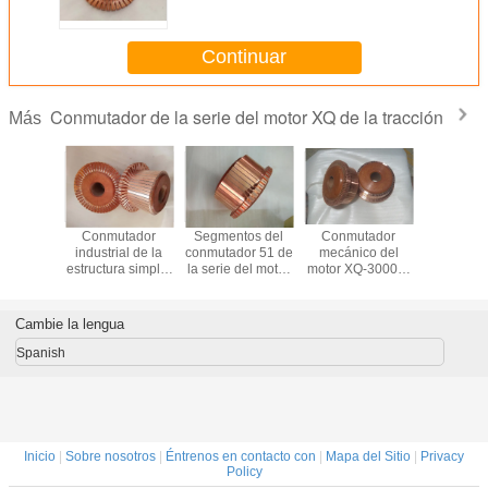
del motor XQ para el coche
eléctrico
Continuar
Conmutador de la serie del motor XQ de la tracción
Más
stale los
Conmutador
Segmentos del
Conmutador
El conm
tos ISO
industrial de la
conmutador 51 de
mecánico del
profesiona
mutador
estructura simple,
la serie del motor
motor XQ-3000-3
la serie d
serie del
conmutador del
XQ de la tracción
de la tracción,
XQ de la t
Q de la
motor de DC de
de DC para el
conmutador de
divide el
ción
59 segmentos
camión plano
DC de 85
ODM 
Cambie la lengua
bados
eléctrico
segmentos
segme
disponi
Spanish
Inicio
|
Sobre nosotros
|
Éntrenos en contacto con
|
Mapa del Sitio
|
Privacy
Policy