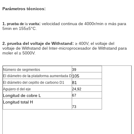
Parámetros técnicos:
1.
:
velocidad continua de 4000r/min o más para
prueba de
la
vuelta
5min en 155±5°C.
2. prueba del voltaje de Withstand:
≥ 400V, el voltaje del
voltaje de Withstand del Inter-microprocesador de Withstand para
moler el ≥ 5000V.
Número de segmentos
39
105
El diámetro de
la
plataforma aumentada D
81
El diámetro del cepillo de carbono D1
Agujero d del eje
24,92
Longitud de cobre L
67
Longitud total H
73