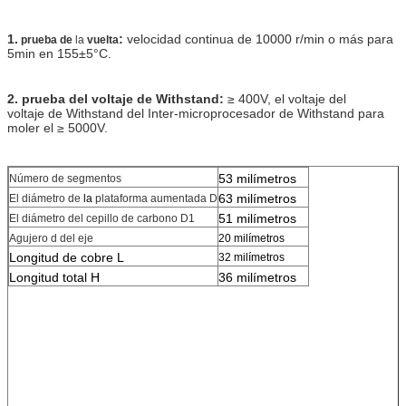
1.
:
velocidad continua de 10000 r/min o más para
prueba de
la
vuelta
5min en 155±5°C.
2. prueba del voltaje de Withstand:
≥ 400V, el voltaje del
voltaje de Withstand del Inter-microprocesador de Withstand para
moler el ≥ 5000V.
53 milímetros
Número de segmentos
63 milímetros
El diámetro de
la
plataforma aumentada D
51 milímetros
El diámetro del cepillo de carbono D1
Agujero d del eje
20 milímetros
Longitud de cobre L
32 milímetros
Longitud total H
36 milímetros